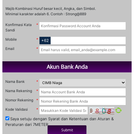
Wajib Kombinasi Huruf besar kecil, Angka, dan Simbol.
Minimal karakter adalah 6. Contoh : Strong@889
Konfirmasi Kata
Sandi
Mobile
+62
Email
Akun Bank Anda
Nama Bank
Nama Rekening
Nomor Rekening
Kode Validasi
Saya setuju dengan Syarat dan Ketentuan dan Aturan &
Peraturan dari 7METER.
Submit