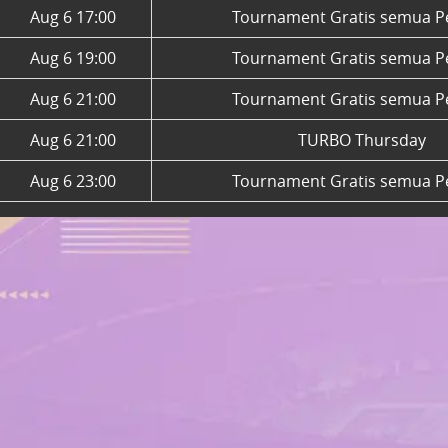
Aug 6 17:00
Tournament Gratis semua 
Aug 6 19:00
Tournament Gratis semua 
Aug 6 21:00
Tournament Gratis semua 
Aug 6 21:00
TURBO Thursday
Aug 6 23:00
Tournament Gratis semua 