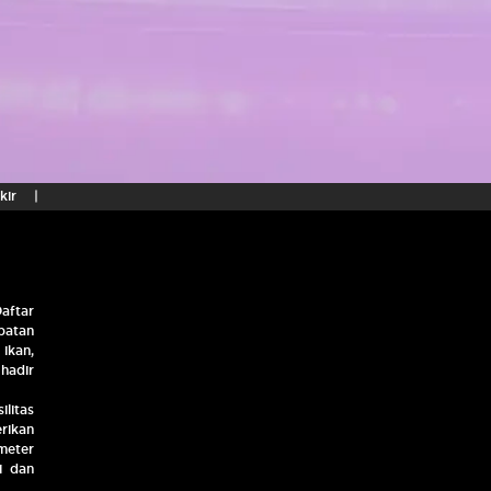
kir
|
aftar
patan
ikan,
hadir
litas
rikan
meter
i dan